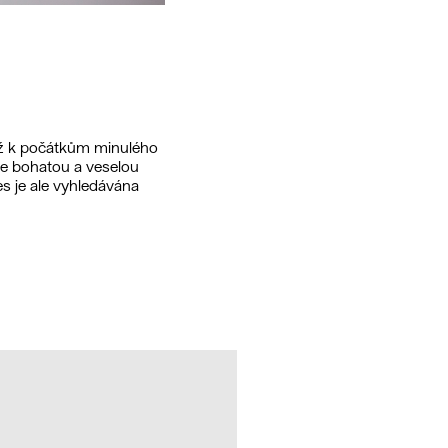
 až k počátkům minulého
 se bohatou a veselou
s je ale vyhledávána