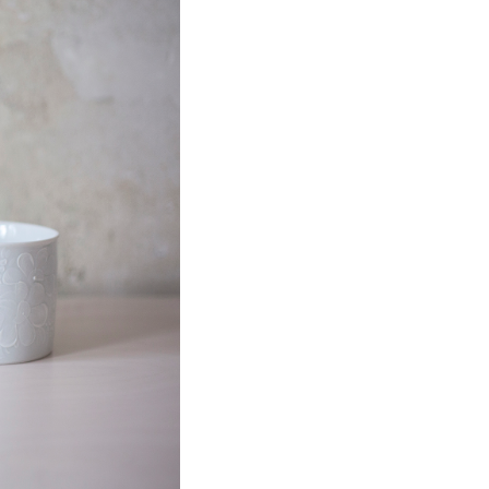
ku Óda