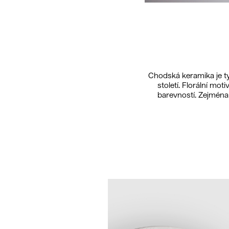
Chodská keramika je ty
století. Florální mo
barevností. Zejména