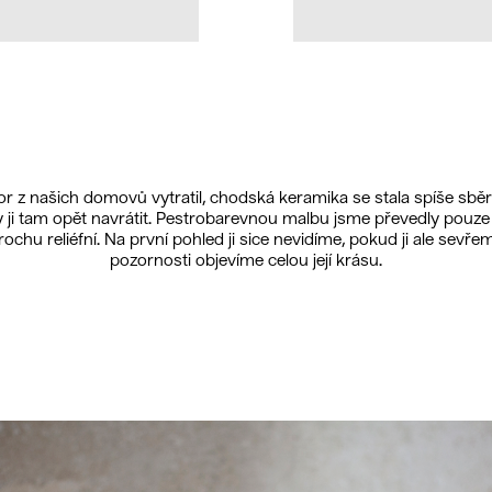
or z našich domovů vytratil, chodská keramika se stala spíše sběra
 ji tam opět navrátit. Pestrobarevnou malbu jsme převedly pouze d
rochu reliéfní. Na první pohled ji sice nevidíme, pokud ji ale sevř
pozornosti objevíme celou její krásu.